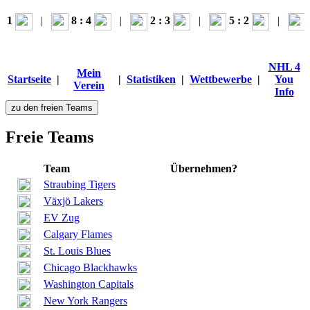
 1
|
8 : 4
|
2 : 3
|
5 : 2
|
0 
NHL 4
Mein
Startseite
|
|
Statistiken
|
Wettbewerbe
|
You
Verein
Info
zu den freien Teams
Freie Teams
Team
Übernehmen?
Straubing Tigers
Växjö Lakers
EV Zug
Calgary Flames
St. Louis Blues
Chicago Blackhawks
Washington Capitals
New York Rangers