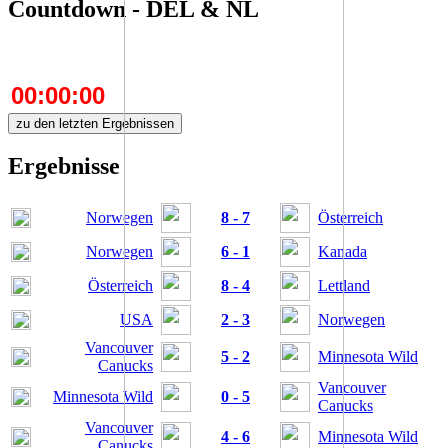
Countdown - DEL & NL
00:00:00
zu den letzten Ergebnissen
Ergebnisse
Norwegen
8 - 7
Österreich
Norwegen
6 - 1
Kanada
Österreich
8 - 4
Lettland
USA
2 - 3
Norwegen
Vancouver
5 - 2
Minnesota Wild
Canucks
Vancouver
Minnesota Wild
0 - 5
Canucks
Vancouver
4 - 6
Minnesota Wild
Canucks