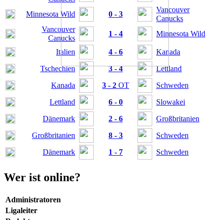
Vancouver
Minnesota Wild
0 - 3
Canucks
Vancouver
1 - 4
Minnesota Wild
Canucks
Italien
4 - 6
Kanada
Tschechien
3 - 4
Lettland
Kanada
3 - 2
OT
Schweden
Lettland
6 - 0
Slowakei
Dänemark
2 - 6
Großbritanien
Großbritanien
8 - 3
Schweden
Dänemark
1 - 7
Schweden
Wer ist online?
Administratoren
Ligaleiter